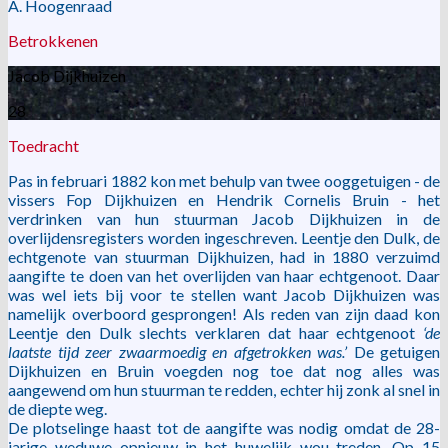
A. Hoogenraad
Betrokkenen
Jacob Dijkhuizen
28
Toedracht
Pas in februari 1882 kon met behulp van twee ooggetuigen - de
vissers Fop Dijkhuizen en Hendrik Cornelis Bruin - het
verdrinken van hun stuurman Jacob Dijkhuizen in de
overlijdensregisters worden ingeschreven. Leentje den Dulk, de
echtgenote van stuurman Dijkhuizen, had in 1880 verzuimd
aangifte te doen van het overlijden van haar echtgenoot. Daar
was wel iets bij voor te stellen want Jacob Dijkhuizen was
namelijk overboord gesprongen! Als reden van zijn daad kon
Leentje den Dulk slechts verklaren dat haar echtgenoot
‘de
laatste tijd zeer zwaarmoedig en afgetrokken was.’
De getuigen
Dijkhuizen en Bruin voegden nog toe dat nog alles was
aangewend om hun stuurman te redden, echter hij zonk al snel in
de diepte weg.
De plotselinge haast tot de aangifte was nodig omdat de 28-
jarige weduwe opnieuw in het huwelijk wou treden. Op 15