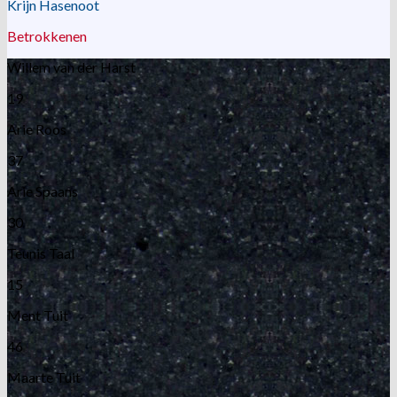
Krijn Hasenoot
Betrokkenen
Willem van der Harst
19
Arie Roos
37
Arie Spaans
30
Teunis Taal
15
Ment Tuit
46
Maarte Tuit