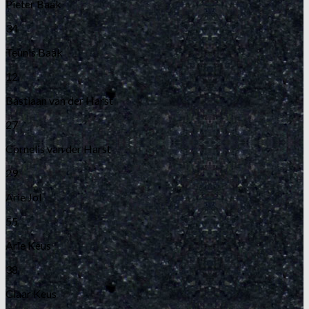
Pieter Baak
34
Teunis Baak
12
Bastiaan van der Harst
27
Cornelis van der Harst
29
Arie Jol
55
Arie Keus
38
Claar Keus