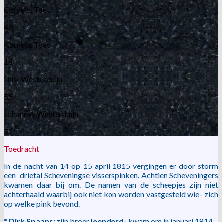
Cornelis Toet
43
Kornelis Toet
18
Dirk Westerduijn
55
Johannes Westerduijn
31
Toedracht
In de nacht van 14 op 15 april 1815 vergingen er door storm
een drietal Scheveningse visserspinken. Achtien Scheveningers
kwamen daar bij om. De namen van de scheepjes zijn niet
achterhaald waarbij ook niet kon worden vastgesteld wie- zich
op welke pink bevond.
* Dirk Spaans:
zijn broer
leenderd-
kwam om in januari 1814