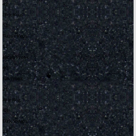
42
Dirk Keus
51
Teunis Keus
17
Jacob Pronk
40
Jan Pronk
21
Arie Rog
48
Dirk Spaans
29