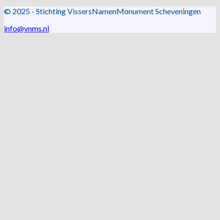
© 2025 - Stichting VissersNamenMonument Scheveningen
info@vnms.nl