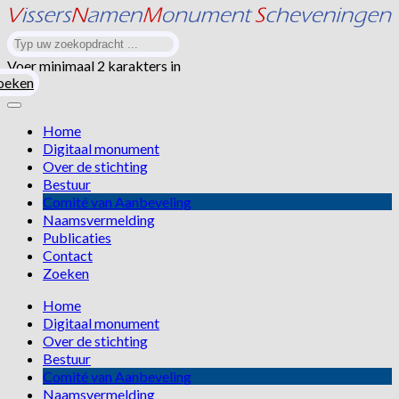
Voer minimaal 2 karakters in
oeken
Home
Digitaal monument
Over de stichting
Bestuur
Comité van Aanbeveling
Naamsvermelding
Publicaties
Contact
Zoeken
Home
Digitaal monument
Over de stichting
Bestuur
Comité van Aanbeveling
Naamsvermelding