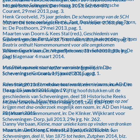
van gebleven Scheveningse vissers
, in: De Scheveningsche
Muzee Scheveningen, Den Haag 2013, blz. 86-87.
Courant, 29 mei 2013, pag. 3.
Henk Grootveld,
75 jaar geleden. De scheepsramp van de SCH
Monument voor zeelui als Pronk, Toet, Den Heijer en Van der Toorn
,
102
, in: De Scheveningsche Courant, 9 oktober 2013, pag. 3.
in: De Posthoorn, 29 mei 2013, pag. 1.
Maarten van Doorn & Kees Stal (red.),
Geschiedenis van
Gijsbert van der Bent,
Voor ’t eerst die naam in steen zien – Prinses
Scheveningen, deel II Van 1875 tot heden
, Zutphen 2014, pag. 1.
Beatrix onthult Namenmonument voor alle omgekomen
Willem Goudriaan,
De zee geeft en neemt in Scheveningen
, in: De
Scheveningse vissers
, in: Visserijnieuws, 31 mei 2013, 33e jrg,
Oud Hagenaar 4 maart 2014.
pag. 5.
Met DNA op zoek naar op zee vermiste familie
, in: De
Vissersmonument slachtoffer van smerig goedje
, in: De
Scheveningse Courant, 14 januari 2015, pag. 1.
Scheveningsche Courant, 5 juni 2013, pag. 3.
Scheveningen zoekt met dna naar verdronken vissers
, in: AD Den
Kees Stal, 2013.
Een nieuwe boulevard, een nieuw monument
, in:
Haag, 15 januari 2015, blz. 19.
De canon van Scheveningen. Vijftig hoofdstukken uit de
geschiedenis van Scheveningen, deel 18 Historische Reeks
Jorina Haspels,
Misschien eindelijk rust – ‘Zij die bleven op zee’
Muzee Scheveningen, Den Haag 2013, blz. 108-109.
krijgen met dna-onderzoek mogelijk een naam
, in: AD Den Haag,
21 januari 2015.
Het Vissersnamenmonument
, in: De Klinker. Wijkkrant voor
Scheveningen-Dorp, juli 2013, 29e jrg. Nr. 262.
Danny Verbaan,
Kleine, maar unieke kans op vinden verdronken
vissers
, in: Den Haag Centraal, 23 januari 2015, blz. 5.
Maarten van Doorn & Kees Stal (red.),
Geschiedenis van
Scheveningen, deel II, Van 1875 tot heden
, Zutphen 2014, blz.