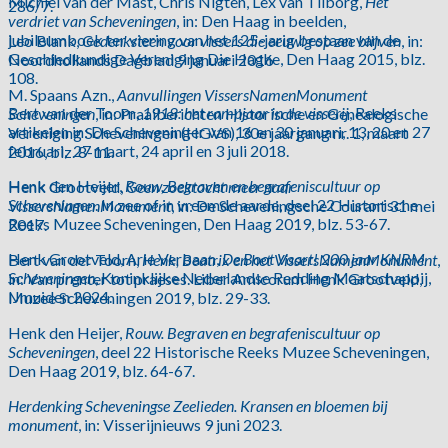
Michiel van der Mast, Chris Nigten, Lex van Tilborg,
Het
286/7.
verdriet van Scheveningen
, in: Den Haag in beelden,
jubileumboek ter viering van het 125-jarig bestaan van de
Leo Blank,
Gedenksteen voor vissers die eeuwig op zee blijven
, in:
Geschiedkundige Vereniging Die Haghe, Den Haag 2015, blz.
Noordhollands Dagblad 9 januari 2016
108.
M. Spaans Azn.,
Aanvullingen VissersNamenMonument
Bert van der Toorn,
1918: het rampjaar in de visserij
, Reeks
Scheveningen
, in: Praaiberichten Historische en Genealogische
artikelen in: De Scheveninger van 16 en 30 januari, 13, 20 en 27
Vereniging Scheveningen (HGVS), 30e jaargang nr. 1, maart
februari, 27 maart, 24 april en 3 juli 2018.
2016, blz. 8-11.
Henk den Heijer,
Rouw, Begraven en begrafeniscultuur op
Henk Grootveld,
Geen zoektocht meer naar
Scheveningen
. In zee of in vreemde aarde, deel 22 Historische
VissersNamenMonument
, in: De Scheveningsche Courant 31 mei
Reeks Muzee Scheveningen, Den Haag 2019, blz. 53-67.
2017.
Henk Grootveld, Arie Verbaan,
De Boot Vaart! 200 jaar KNRM
Bert van der Toorn,
Henk, Beatrix en het VissersNamenMonument
,
Scheveningen
, Koninklijke Nederlandse Redding Maatschappij,
in: Van prenter tot praeses. Liber Amicorum Henk Grootveld,
IJmuiden 2024.
Muzee Scheveningen 2019, blz. 29-33.
Henk den Heijer,
Rouw. Begraven en begrafeniscultuur op
Scheveningen
, deel 22 Historische Reeks Muzee Scheveningen,
Den Haag 2019, blz. 64-67.
Herdenking Scheveningse Zeelieden. Kransen en bloemen bij
monument
, in: Visserijnieuws 9 juni 2023.