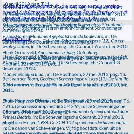
10 april 2013, pag. T11.
Op de Katwijker bomschuit -die met man en muis verging-
Nel Noordervliet-Jol,
150 jaar Schevenings Steunfonds 1860-
bevond zich één geboren Scheveninger. Teunis Pronk was met
2010, Geschiedenis van de “Vereeniging tot voortdurende
Onthulling VissersNamenMonument Scheveningen 24 mei 2013.
zijn gezin in augustus 1881 in Katw …
lees meer
ondersteuning der nagelaten betrekkingen van verongelukte
Oproep aan directe ‘eerstegraads’nabestaanden
, in: De
Scheveningse visschers” tot de Stichting Schevenings Steunfonds
,
Scheveningsche Courant 1 mei 2013, pag. 3.
© 2025 - Stichting VissersNamenMonument Scheveningen
Scheveningen 2010.
VissersNamenMonument geplaatst aan de boulevard
, in: De
info@vnms.nl
Bert van der Toorn,
Gebleven Scheveningse vissers (12). Op een
Scheveningsche Courant, 15 mei 2013, pag. 1.
wrak gestoten
, in: De Scheveningsche Courant, 6 oktober 2010.
Henk Grootveld,
Aanstaande vrijdag: Onthulling
Henk Grootveld,
Vijftig jaar geleden: de scheepsramp met de Sch.
VissersNamenMonument Scheveningen
, in: De Scheveningsche
21 op 11 december 1960
, in: De Scheveningsche Courant, 8
Courant, 22 mei 2013, pag. 1.
december 2010.
Monument bijna klaar
, in: De Posthoorn, 22 mei 2013, pag. 13.
Bert van der Toorn, Gebleven Scheveningse vissers (13). De familie
Koorn en de HD-75
, in: De Scheveningsche Courant, 2 februari
1366 namen in steen gegrift
, in: AD Den Haag, 25 mei 2013, blz.
2011.
23.
Henk Grootveld,
Honderd jaar geleden op zaterdag 9 februari
Drukke dag voor Beatrix
, in: De Telegraaf , 25 mei 2013, pag. T6.
1913: De scheepsramp met de SCH 246
, in: De Scheveningsche
Jill van Calsteren,
VissersNamenMonument officieel onthuld door
Courant, 6 februari 2013, pag. 3.
Prinses Beatrix
, in: De Scheveningsche Courant, 29 mei 2013,
Henk den Heijer, 1938.
De SCH 102 op het noorderhavenhoofd
,
pag. 1.
in: De canon van Scheveningen. Vijftig hoofdstukken uit de
Martin Spaans Azn. en Bert van der Toorn,
Speuren naar namen
geschiedenis van Scheveningen, deel 18 Historische Reeks